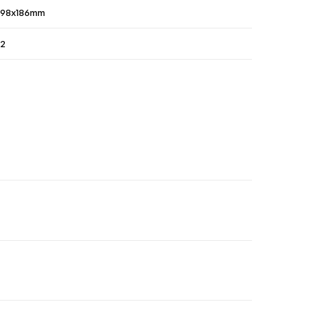
98x186mm
2